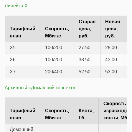
Линейка X
Старая
Новая
Тарифный
Скорость,
цена,
цена,
план
Мбит/с
руб.
руб.
X5
100/200
27.50
28.00
X6
100/200
38.50
43.00
X7
200/400
52.50
53.00
Архивный «Домашний коннект»
Скорость п
Тарифный
Скорость,
Квота,
израсходов
план
Мбит/с
Гб
квоты, Мбит
Домашний